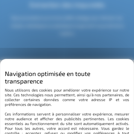
Extraction des impuretés
Nous procédons au tri et au déferraillage pour éliminer les
résidus métalliques ou plastiques et garantir la pureté de la
matière.
Nos derniers articles
Nous utilisons des cookies pour améliorer votre expérience sur notre
site. Ces technologies nous permettent, ainsi qu'à nos partenaires, de
collecter certaines données comme votre adresse IP et vos
préférences de navigation.
Ces informations servent à personnaliser votre expérience, mesurer
notre audience et afficher des publicités pertinentes. Les cookies
essentiels au fonctionnement du site sont automatiquement activés.
Pour tous les autres, votre accord est nécessaire. Vous gardez le
contrôle : acceptez, refusez ou modifiez vos préférences à tout