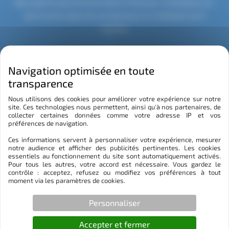
Nos experts assurent la livraison à Toulouse, l’installation sur
site et la formation de vos opérateurs à l’utilisation de la
machine.
Nous utilisons des cookies pour améliorer votre expérience sur notre
Nos derniers articles
site. Ces technologies nous permettent, ainsi qu'à nos partenaires, de
collecter certaines données comme votre adresse IP et vos
préférences de navigation.
Ces informations servent à personnaliser votre expérience, mesurer
notre audience et afficher des publicités pertinentes. Les cookies
essentiels au fonctionnement du site sont automatiquement activés.
Pour tous les autres, votre accord est nécessaire. Vous gardez le
contrôle : acceptez, refusez ou modifiez vos préférences à tout
moment via les paramètres de cookies.
Personnaliser
Accepter et fermer