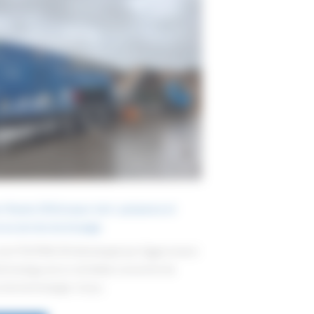
Teuton Z50 broyeur lent : puissance et
 au service du broyage
 lent TEUTON Z50 développé par Eggersmann
echnology est un véritable concentré de
t de technologie. Conçu