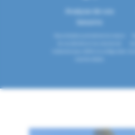
Analyse de vos
besoins
Nous étudions précisément la nature
N
de vos déchets et vos volumes de
te
traitement pour définir la configuration
de 
machine idéale.