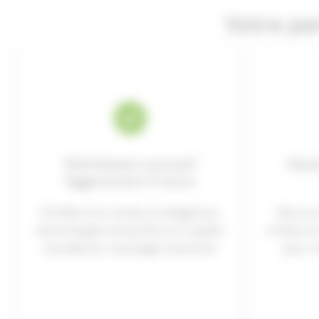
Votre pa
Distributeur exclusif
Solu
Eggersmann France
Profitez d’un accès privilégié aux
Nous p
technologies de pointe d’un leader
cribles e
mondial du recyclage industriel.
pour t