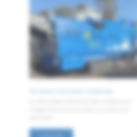
Une machine. Trois fractions. Contrôle total
Le crible à étoiles STAR SELECT S 60 : la référence du
criblage haute performance Dans un contexte où la
valorisation
Lire la suite