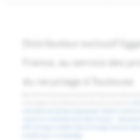
Distributeur exclusif Eg
France, au service des p
du recyclage à Toulouse
Blue Tech Environnement intervient à Toulouse et dans tout
accompagner les professionnels dans leurs projets de
mach
valorisation des déchets organiques](/). Basée en Sarthe (Le
rayonne sur l'ensemble du territoire français — métropol
offre technique complète allant du broyage industriel jusq
d'andains pour le compostage
.