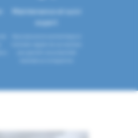
n
Maintenance et suivi
expert
n de
Nous assurons le suivi technique et
a
l’entretien régulier de vos machines
urs.
pour garantir une productivité
maximale sur le long terme.