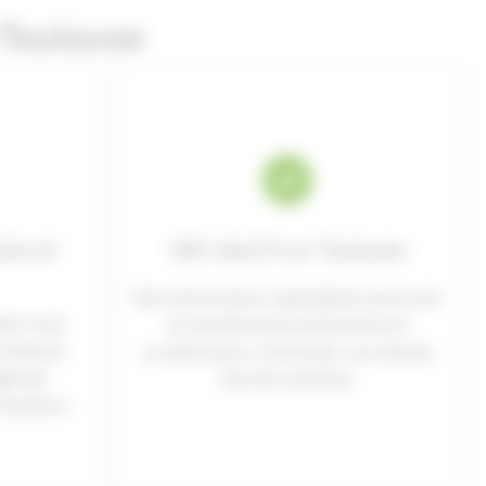
 Toulouse
tes et
SAV réactif sur Toulouse
Nos techniciens spécialisés assurent
es sont
la maintenance préventive et
ntensif,
curative pour minimiser vos temps
gévité
d’arrêt machine.
hantiers.