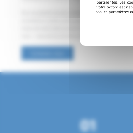
pertinentes. Les coo
votre accord est néc
via les paramètres d
Pour les plateformes de compostage, les déchèteries, les e
prestataires mobiles actifs autour de Toulouse, nous appo
enjeux de valorisation propres aux filières locales. Une que
nous — nous aimons les discussions techniques autant que 
Contactez-nous
01