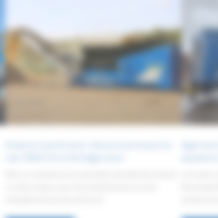
Puissance et performance : découvrez les broyeurs bi-
Eggersmann 
rotor FORUS F25 et F38 d’Eggersmann
polyvalence
Dans un contexte où la valorisation des déchets devient
Le broyeur
un enjeu majeur pour les professionnels, le choix
Recycling T
d’équipements performants est
puissance e