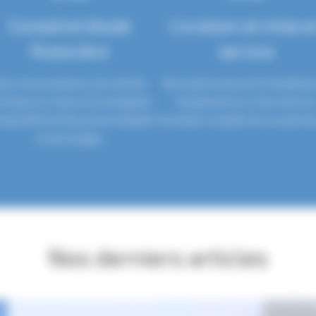
Conseil et étude
Livraison et mise e
financière
service
ous vous proposons une solution
Nos experts assurent l’installatio
chnique sur mesure accompagnée
l’équipement sur votre site et l
dispositifs de financement adaptés
formation complète de vos opérate
à votre budget.
Nos derniers articles