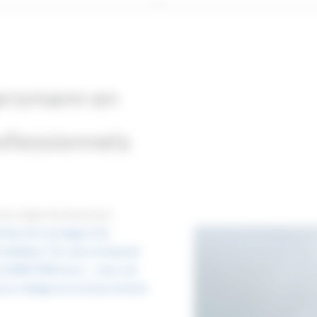
gersmann en
rofessionnels
e la région Occitanie pour
ines de recyclage et de
 Bailleul, 72), notre entreprise
e et DOM-TOM inclus — avec une
u'au criblage et au [retournement