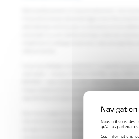
Notre positionnement, on l’assume pleinement : nous sommes
France de la marque allemande Eggersmann Recycling Tec
internationale reconnue pour la robustesse et la durabilité
exclusivité, il y a une maîtrise technique réelle des machi
simplement un catalogue à parcourir, mais une expertise con
mises en service.
Ce qui nous distingue concrètement ? La capacité à propos
valorisation — broyeurs FORUS et TEUTON, cribles TERRA 
BACKHUS — avec un interlocuteur unique du diagnostic initi
Chaque solution est dimensionnée selon les volumes à traite
objectifs finaux (compost normé, paillage, énergie…).
Nous nous engageons à répondre à toute demande sous 48 
interviennent aussi bien sur site qu’en atelier. Notre capital 
Nous utilisons des c
qu'à nos partenaires
témoigne d’une structure professionnelle solide, pensée 
Ces informations se
investissements industriels significatifs.