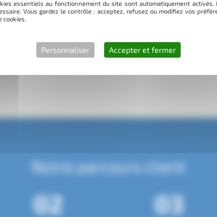
kies essentiels au fonctionnement du site sont automatiquement activés. 
essaire. Vous gardez le contrôle : acceptez, refusez ou modifiez vos préf
e cookies.
xploitants de bois ou encore les
rtons une connaissance fine des
stion sur votre projet ? Contactez-
Personnaliser
Accepter et fermer
les solutions concrètes.
Notre parcours client
02
03