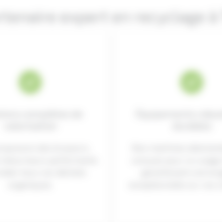
rtenaire expert en recyclage à
tions complètes de
Équipements robus
valorisation
durables
roposons des broyeurs,
Nos machines allemand
t retourneurs performants
conçues pour un usage i
raiter tous vos déchets
garantissant une lon
organiques.
exceptionnelle sur vos c