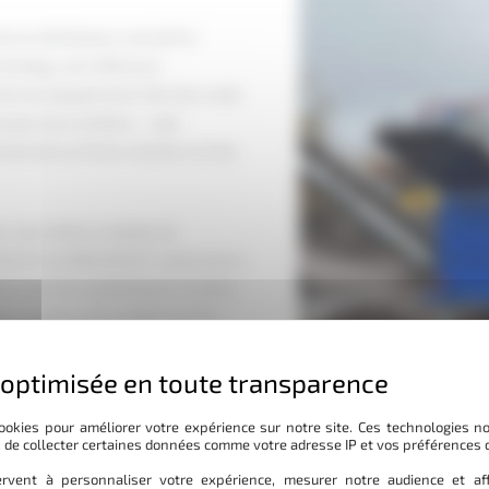
 le distributeur exclusif en
hnology, une référence
 de ses équipements. Derrière cette
nes que nous vendons — pas
struite au fil des chantiers et des
er une chaîne complète de
SELECT et STAR SELECT, retourneurs
al jusqu’à la maintenance curative.
r, la nature des matières et les
heures, et nos techniciens
social de plus d’1,5 million d’euros
ookies pour améliorer votre expérience sur notre site. Ces technologies n
, de collecter certaines données comme votre adresse IP et vos préférences 
pour accompagner des
rvent à personnaliser votre expérience, mesurer notre audience et aff