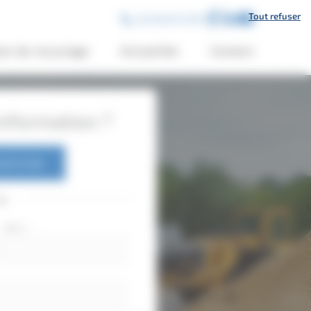
Tout refuser
02 46 65 12 00
es de recyclage
Actualités
Contact
nformation ?
6 65 12 00
ou
Nom
*