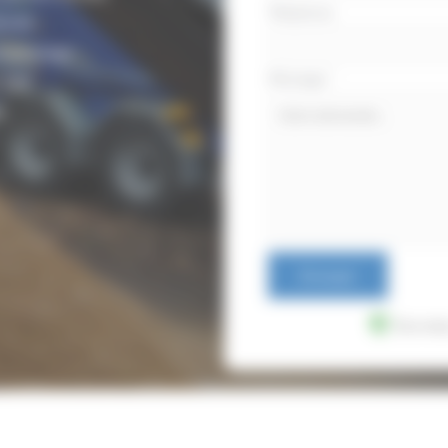
Téléphone
louse
ompostage
Message
*
 SAV
e
Envoyer
Donnée