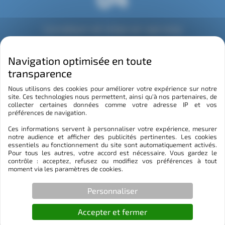
Livraison et mise en service
Nous assurons le transport de votre équipement jusqu’à votre
site à Paris et réalisons les réglages nécessaires pour un
démarrage immédiat.
Nous utilisons des cookies pour améliorer votre expérience sur notre
site. Ces technologies nous permettent, ainsi qu'à nos partenaires, de
collecter certaines données comme votre adresse IP et vos
préférences de navigation.
Ces informations servent à personnaliser votre expérience, mesurer
notre audience et afficher des publicités pertinentes. Les cookies
essentiels au fonctionnement du site sont automatiquement activés.
Nos derniers articles
Pour tous les autres, votre accord est nécessaire. Vous gardez le
contrôle : acceptez, refusez ou modifiez vos préférences à tout
moment via les paramètres de cookies.
Personnaliser
Accepter et fermer