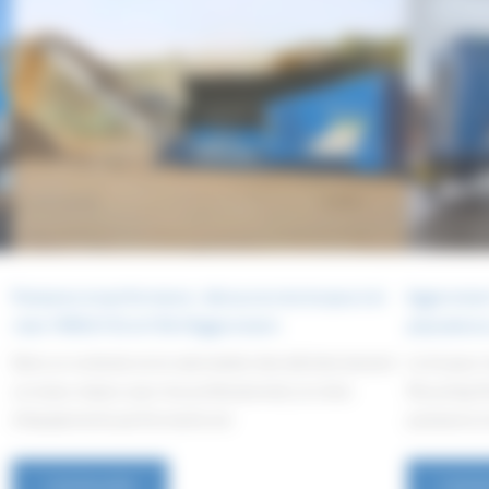
Puissance et performance : découvrez les broyeurs bi-
Eggersmann 
rotor FORUS F25 et F38 d’Eggersmann
polyvalence
Dans un contexte où la valorisation des déchets devient
Le broyeur
un enjeu majeur pour les professionnels, le choix
Recycling T
d’équipements performants est
puissance e
Lire la suite
Lire la