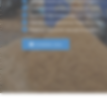
Criblage haute performance à Angers
Expertise exclusive en Maine-et-Loire
Solutions de compostage sur mesure
Maintenance réactive en Pays de la Loire
Matériel industriel robuste et durable
Contactez-nous