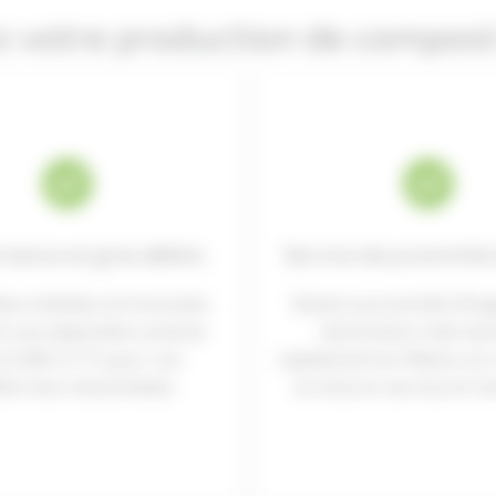
z votre production de compost
mance et gros débits
Service de proximité
les à étoiles et trommels
Situés à proximité d’An
t une séparation précise
techniciens intervie
’à 300 m³/h pour vos
rapidement en Maine-et-
formes industrielles.
la mise en service et l’e