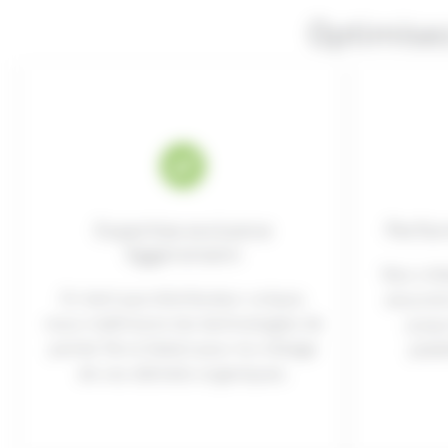
Optimise
Expertise exclusive
Perfor
Eggersmann
Nos crib
En tant que distributeur unique,
assuren
nous maîtrisons les technologies de
jusqu
pointe Terra Select pour le criblage
plate
de vos déchets organiques.