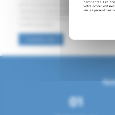
pertinentes. Les coo
gestion des espaces verts, un territoire que nous connaiss
votre accord est néc
via les paramètres d
rapidement sur zone, avec un délai de réponse affiché sous
criblage de compost à Angers ou en Maine-et-Loire ? Parlo
à clarifier les choses.
Contactez-nous
No
01