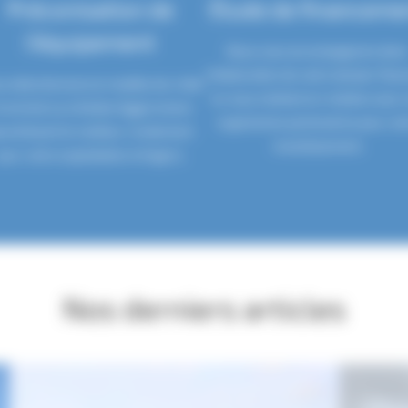
Préconisation de
Étude de financeme
l’équipement
Nous vous accompagnons dan
l’élaboration de votre dossier finan
s sélectionnons le modèle de crible
en vous mettant en relation avec 
trommel ou à étoiles Eggersmann
organismes partenaires pour vot
rantissant le meilleur rendement
investissement.
pour votre exploitation à Angers.
Nos derniers articles