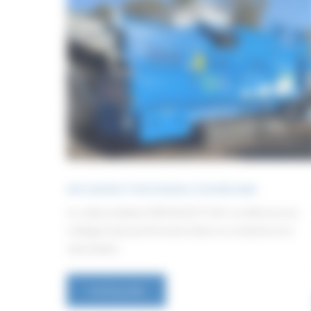
Une machine. Trois fractions. Contrôle total
Le crible à étoiles STAR SELECT S 60 : la référence du
criblage haute performance Dans un contexte où la
valorisation
Lire la suite