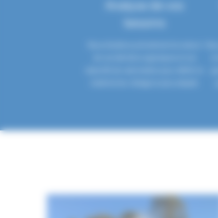
Analyse de vos
besoins
Nous étudions précisément la nature
Nou
de vos déchets organiques et vos
à 
objectifs de valorisation pour définir le
ga
matériel de criblage le plus adapté.