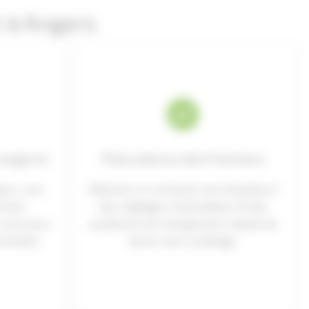
 à Angers
 angevin
Polyvalence des fractions
gers, nos
Obtenez un compost normé grâce à
nnent
des réglages modulables et des
Loire pour
systèmes de changement rapide de
ntretien.
tamis sans outillage.