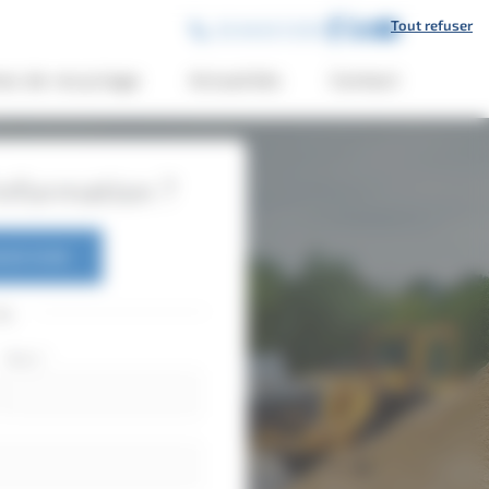
Tout refuser
02 46 65 12 00
es de recyclage
Actualités
Contact
nformation ?
6 65 12 00
ou
Nom
*