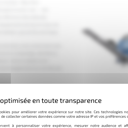
e secteur : Blue Tech
tropole et outre-mer — des
référence internationale.
 équipements de bout en bout, de
ermédiaire, pas de flou technique.
s machines, nous construisons des
orme de compostage, déchèterie,
eil sur-mesure adapté à ses
 L’accompagnement ne s’arrête pas
) répondent aux exigences les plus
, technologies hybrides et
êmes — et des machines conçues
ookies pour améliorer votre expérience sur notre site. Ces technologies n
, de collecter certaines données comme votre adresse IP et vos préférences 
ement des biodéchets et de la
rvent à personnaliser votre expérience, mesurer notre audience et aff