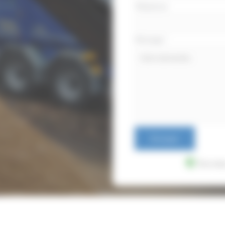
Téléphone
Message
*
Envoyer
Donnée