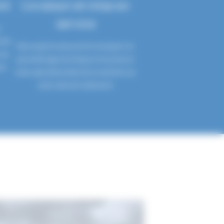
nt
Livraison et mise en
service
s
cier
Nos experts assurent le transport, le
nos
paramétrage technique et la prise en
re
main opérationnelle de la machine sur
votre site de traitement.