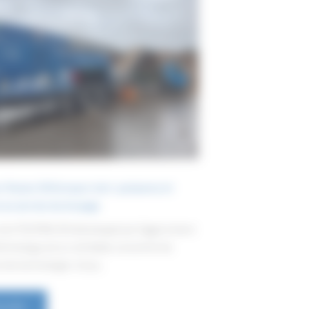
Teuton Z50 broyeur lent : puissance et
 au service du broyage
 lent TEUTON Z50 développé par Eggersmann
echnology est un véritable concentré de
t de technologie. Conçu
 suite