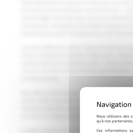
Notre positionnement repose sur un atout assez rare dans c
Environnement est le distributeur exclusif en France — mé
machines Eggersmann Recycling, constructeur allemand de 
Concrètement, cela signifie que nos équipes maîtrisent ces
l’étude de besoin jusqu’à la maintenance sur site. Pas d’int
Ce qui nous différencie vraiment ? Nous ne vendons pas de
chaînes complètes de valorisation. Chaque client — platef
exploitant agricole ou prestataire mobile — reçoit un cons
volumes, ses matières et ses contraintes opérationnelles.
à la mise en service.
Nos cribles à compost (gammes Terra Select et Star Select
élevées : débits jusqu’à 300 m³/h, séparation en 3 fractions
électriques disponibles. Des chiffres qui parlent d’eux-m
pour durer en conditions intensives.
Nous utilisons des c
qu'à nos partenaires
La région angevine concentre de nombreux acteurs du trait
Ces informations se