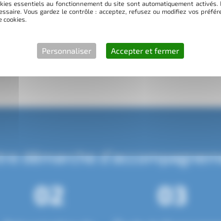
kies essentiels au fonctionnement du site sont automatiquement activés. 
ons bien. Nos équipes interviennent
essaire. Vous gardez le contrôle : acceptez, refusez ou modifiez vos préf
e cookies.
 48 heures. Vous avez un projet de
ns-en — un échange suffit souvent
Personnaliser
Accepter et fermer
tre démarche d’accompagnem
02
03