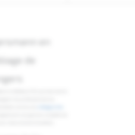
gersmann en
iblage de
ngers
 à Le Bailleul (72), qui intervient à
pagner les professionnels du
écialiste reconnu du
criblage et du
 également une gamme complète de
u’au retournement d’andains.