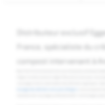
Distributeur exclusif Eg
France, spécialiste du cr
compost intervenant à A
Blue Tech Environnement est une entreprise sarthoise établie
Angers et dans toute la région Pays de la Loire pour accom
recyclage et de la valorisation des déchets organiques. Sp
broyage des déchets verts près d'Angers
, nous proposons
[solutions de recyclage professionnel](/), du broyage jusq