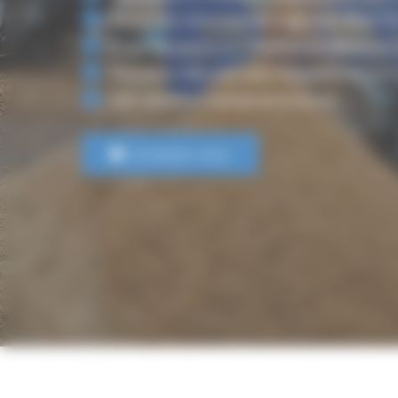
Optimisez votre compostage avec Blue Te
Expertise exclusive Backhus en Maine-et-
Solutions robustes pour plateformes indu
SAV réactif et maintenance locale
Contactez-nous