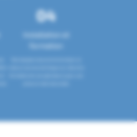
04
Installation et
formation
vec
Nos équipes assurent la livraison, la
inir
mise en service technique sur site et la
 et
formation de vos opérateurs pour une
nel.
prise en main sécurisée.