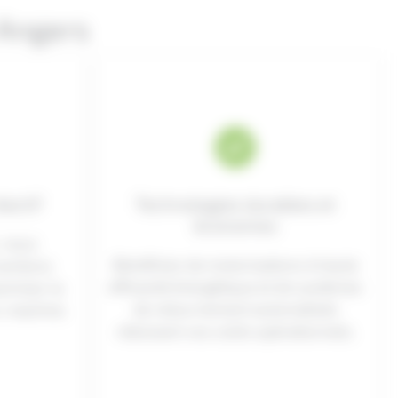
 Angers
éactif
Technologies durables et
économes
, nous
Bénéficiez de motorisations à haute
ventions
efficacité énergétique et de systèmes
ximiser la
de retournement automatisés
c machine.
réduisant vos coûts opérationnels.