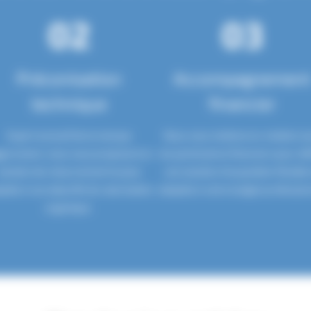
02
03
Préconisation
Accompagnement
technique
financier
Expert exclusif de la marque
Nous vous mettons en relation a
gersmann, nous vous proposons la
nos partenaires financiers pour déf
solution de retournement la plus
une solution d’acquisition flexible
ptée à vos objectifs de valorisation
adaptée à votre budget profession
organique.