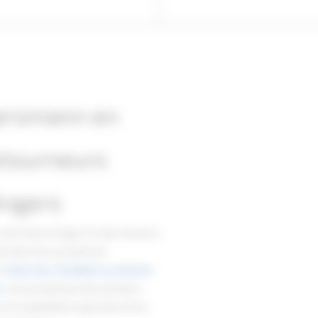
gersmann en
retourneurs
Angers
intervient à Angers et dans toute la
s dans leurs projets de
n
retourneur d'andains ou d'autres
s
, nous proposons des solutions
es exploitations agricoles et les