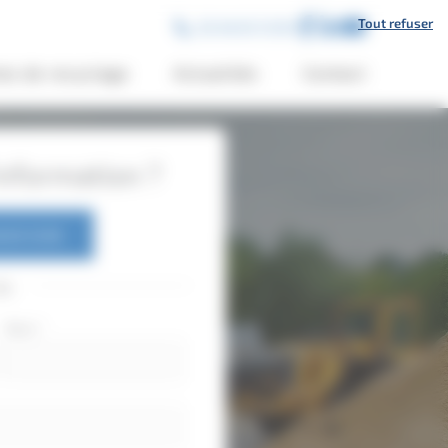
Tout refuser
02 46 65 12 00
es de recyclage
Actualités
Contact
nformation ?
6 65 12 00
ou
Nom
*