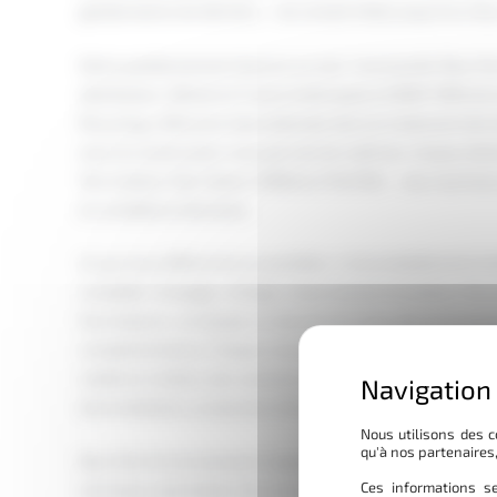
gestionnaires de déchets — du conseil initial jusqu’à la mise
Notre positionnement tient en un mot : l’exclusivité. Blue T
distributeur officiel en France (métropole et DOM-TOM) 
Recycling, référence internationale dans le traitement des 
avec le constructeur nous permet de maîtriser chaque dé
Terra Select, Star Select, FORUS et TEUTON — des machine
en conditions intensives.
Ce qui nous différencie au quotidien, c’est probablement ce
complète : broyage, criblage, retournement d’andains. Pas 
fournisseurs ; on équipe un site de A à Z avec des technolo
complémentaires. Chaque recommandation repose sur une 
matières traitées, des volumes et des objectifs de valorisa
bioremédiation, production d’énergie…
Nous utilisons des c
qu'à nos partenaires
Blue Tech Environnement s’appuie sur un capital de plus de 
Ces informations se
technique spécialisée. Nos équipes assurent la maintenance