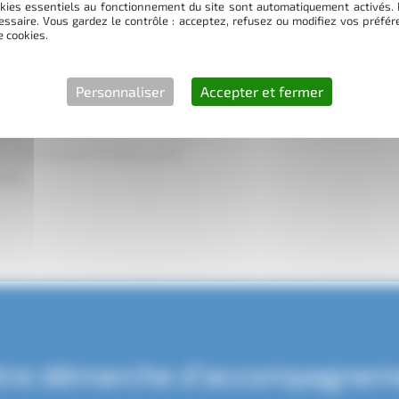
kies essentiels au fonctionnement du site sont automatiquement activés. 
 réponse sous 48h. Suivez nos
essaire. Vous gardez le contrôle : acceptez, refusez ou modifiez vos préf
e cookies.
s dernières interventions et
Personnaliser
Accepter et fermer
e et industrielle importante —
iques fait toute la différence. On
t de retournement d’andains prend
ment.
tre démarche d’accompagnem