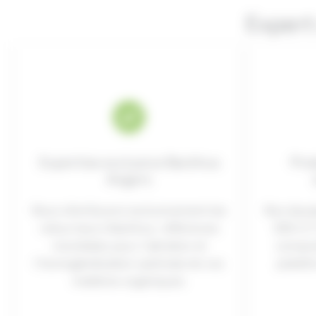
Expert
Expertise exclusive Backhus
Prod
Angers
Nous distribuons exclusivement les
Nos équip
retourneurs Backhus, références
000 m³/
mondiales pour l’aération et
compos
l’homogénéisation optimale de vos
platef
matières organiques.