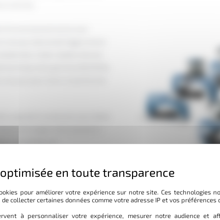
 en service.
ech Environnement est le seul
de la marque allemande Eggersmann
biodéchets. Cette relation directe
tail technique des gammes BACKHUS,
s conçues pour durer et performer
tte capacité à construire une chaîne
besoin de jongler entre plusieurs
gies compatibles et
analyse sérieuse du type de
tion — compostage, paillage,
ookies pour améliorer votre expérience sur notre site. Ces technologies n
, de collecter certaines données comme votre adresse IP et vos préférences 
1,5 million d’euros et une équipe
rvent à personnaliser votre expérience, mesurer notre audience et aff
 préventive et curative