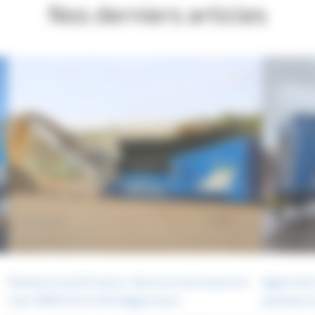
Nos derniers articles
Puissance et performance : découvrez les broyeurs bi-
Eggersmann 
rotor FORUS F25 et F38 d’Eggersmann
polyvalence