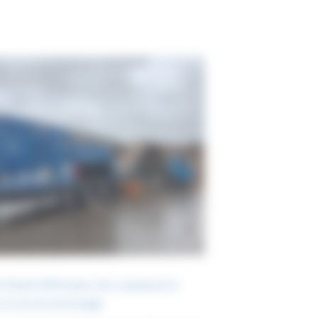
Teuton Z50 broyeur lent : puissance et
 au service du broyage