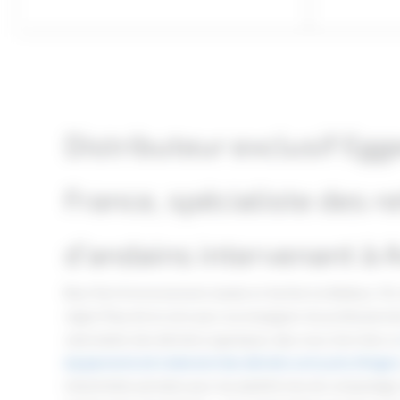
Distributeur exclusif Eg
France, spécialiste des 
d’andains intervenant à 
Blue Tech Environnement, basée en Sarthe (Le Bailleul, 72), 
région Pays de la Loire pour accompagner les professionnel
valorisation des déchets organiques. Que vous cherchiez u
équipements de traitement des déchets verts près d'Anger
industrielles pensées pour les plateformes de compostage, l