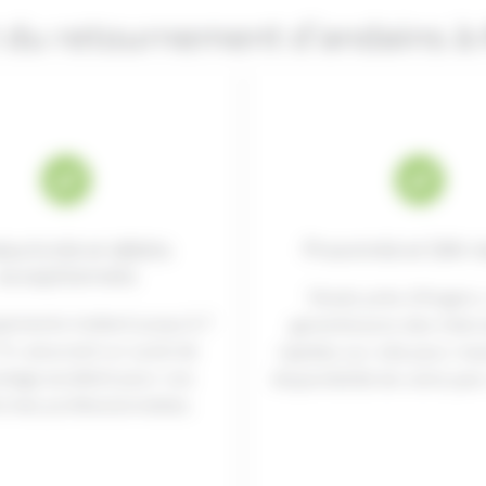
 du retournement d’andains à
uctivité et débits
Proximité et SAV r
exceptionnels
Situés près d’Angers
ements traitent jusqu’à 7
garantissons des inter
h, assurant un cycle de
rapides sur site pour ma
tage accéléré pour vos
disponibilité de votre par
ormes professionnelles.