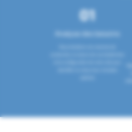
01
Analyse des besoins
Nous étudions vos volumes de
production, la nature de vos biodéchets
et la configuration de votre site pour
Eg
identifier le retourneur d’andain
optimal.
ada