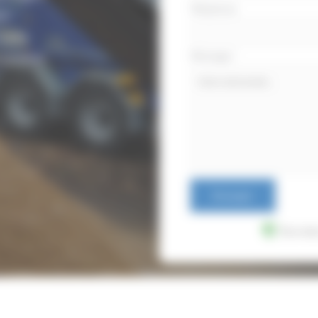
Téléphone
ch
Loire
Message
*
strielles
Envoyer
Donnée