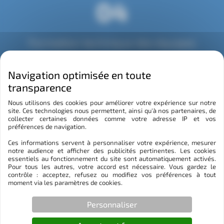
04
Formation technique des équipes
Nous formons vos opérateurs à l’utilisation sécurisée et au
pilotage des systèmes de tamisage pour maximiser la
productivité.
Nous utilisons des cookies pour améliorer votre expérience sur notre
site. Ces technologies nous permettent, ainsi qu'à nos partenaires, de
collecter certaines données comme votre adresse IP et vos
préférences de navigation.
Ces informations servent à personnaliser votre expérience, mesurer
notre audience et afficher des publicités pertinentes. Les cookies
essentiels au fonctionnement du site sont automatiquement activés.
Nos derniers articles
Pour tous les autres, votre accord est nécessaire. Vous gardez le
contrôle : acceptez, refusez ou modifiez vos préférences à tout
moment via les paramètres de cookies.
Personnaliser